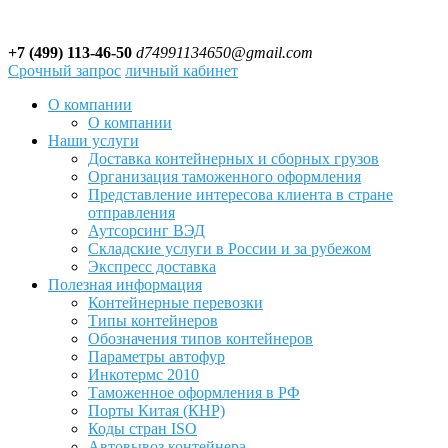
+7 (499) 113-46-50
d74991134650@gmail.com
Срочный запрос
личный кабинет
О компании
О компании
Наши услуги
Доставка контейнерных и сборных грузов
Организация таможенного оформления
Представление интересова клиента в стране
отправления
Аутсорсинг ВЭД
Складские услуги в России и за рубежом
Экспресс доставка
Полезная информация
Контейнерные перевозки
Типы контейнеров
Обозначения типов контейнеров
Параметры автофур
Инкотермс 2010
Таможенное оформления в РФ
Порты Китая (КНР)
Коды стран ISO
Автовывоз контейнера