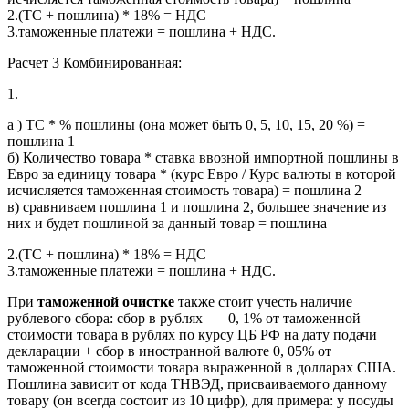
2.(ТС + пошлина) * 18% = НДС
3.таможенные платежи = пошлина + НДС.
Расчет 3 Комбинированная:
1.
а ) ТС * % пошлины (она может быть 0, 5, 10, 15, 20 %) =
пошлина 1
б) Количество товара * ставка ввозной импортной пошлины в
Евро за единицу товара * (курс Евро / Курс валюты в которой
исчисляется таможенная стоимость товара) = пошлина 2
в) сравниваем пошлина 1 и пошлина 2, большее значение из
них и будет пошлиной за данный товар = пошлина
2.(ТС + пошлина) * 18% = НДС
3.таможенные платежи = пошлина + НДС.
При
таможенной очистке
также стоит учесть наличие
рублевого сбора: сбор в рублях — 0, 1% от таможенной
стоимости товара в рублях по курсу ЦБ РФ на дату подачи
декларации + сбор в иност­ранной валюте 0, 05% от
таможенной стоимости товара выраженной в долларах США.
Пошлина зависит от кода ТНВЭД, присваиваемого данному
товару (он всегда состоит из 10 цифр), для примера: у посуды